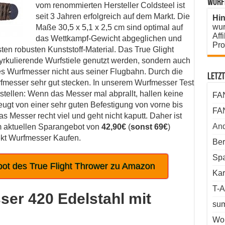
Wurf
vom renommierten Hersteller Coldsteel ist
seit 3 Jahren erfolgreich auf dem Markt. Die
Hin
wur
Maße 30,5 x 5,1 x 2,5 cm sind optimal auf
Aff
das Wettkampf-Gewicht abgeglichen und
Pro
esten robusten Kunststoff-Material. Das True Glight
zyrkulierende Wurfstiele genutzt werden, sondern auch
es Wurfmesser nicht aus seiner Flugbahn. Durch die
Letz
urfmesser sehr gut stecken. In unserem Wurfmesser Test
tstellen: Wenn das Messer mal abprallt, hallen keine
FA
ugt von einer sehr guten Befestigung von vorne bis
FA
as Messer recht viel und geht nicht kaputt. Daher ist
And
m aktuellen Sparangebot von
42,90€
(
sonst 69€
)
kt Wurfmesser Kaufen.
Be
Spa
ot des True Flight Thrower zu Amazon
Ka
T-A
er 420 Edelstahl mit
su
Wol