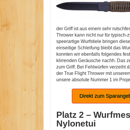
der Griff ist aus einem sehr rutschf
Thrower kann nicht nur für typisch-
speerartige Wurfstiele bringen dies
einseitige Schleifung bleibt das W
konnten wir ebenfalls folgendes fes
klirrenden Geräusche nachh. Das ze
zum Griff. Bei Fehlwürfen verzeiht d
der True Flight Thrower mit unsere
unsere absolute Nummer 1 im Proje
Direkt zum Sparangeb
Platz 2 –
Wurfmess
Nylonetui