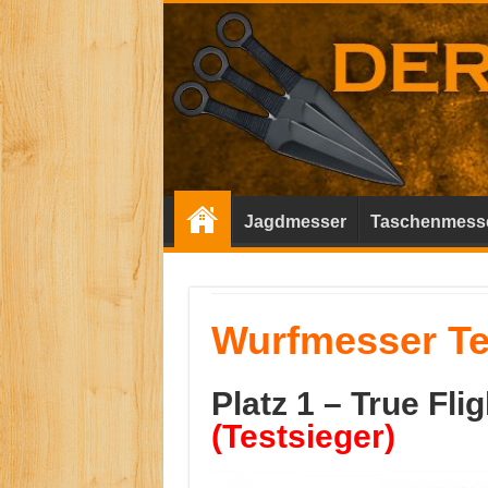
Jagdmesser
Taschenmess
Wurfmesser T
Platz 1 –
True Fli
(Testsieger)