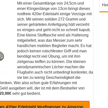
Mit einer Gesamtlänge von 24,5cm und
He
einer Klingenlänge von 13cm bringt dieses
rostfreie 420er Edelstahl einige Vorzüge mit
sich. Mit seinen soliden 272 Gramm und
seiner gehärteten Anfertigung hält verzeiht
es einiges und geht nicht so schnell kaputt.
Eine kleine Stofftasche wird als Halterung
mitgeliefert, was das Messer zum sehr
handlichen mobilen Begleiter macht. Es hat
jedoch keinen rutschfesten Griff und man
benötigt recht viel Übung, um mit ihm
zielgenau treffen zu können. Die kleinen
aerodynammischen Löcher machen die
Flugbahn auch nicht unbedingt konkreter, da
sie bei zu wenig Geschwindigkeit die
lenken. Wer also schon gute Erfahrungen mit
Geld ausgeben will, der ist mit dem Bestseller von
20,98€
sehr gut bedient.
des 420er Edelstahl Wurfmesser zu Amazon