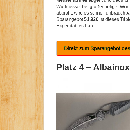
Messer schnell abgeht und dadurc
Wurfmesser bei großer nötiger Wurfk
abprallt, wird es schnell unbrauchba
Sparangebot
51,92€
ist dieses Trip
Expendables Fan.
Direkt zum Sparangebot de
Platz 4 –
Albainox