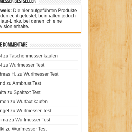
messer Bestseller
weis:
Die hier aufgeführten Produkte
den echt getestet, beinhalten jedoch
iliate-Links, bei denen ich eine
vision erhalte.
te kommentare
N
zu
Taschenmesser kaufen
N
zu
Wurfmesser Test
reas H.
zu
Wurfmesser Test
rnd
zu
Armbrust Test
lta
zu
Spaltaxt Test
rmen
zu
Wurfaxt kaufen
ngel
zu
Wurfmesser Test
mma
zu
Wurfmesser Test
ki
zu
Wurfmesser Test