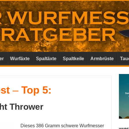
er
Wurfäxte
Spaltäxte
Spaltkeile
Armbrüste
Tau
est
–
Top 5:
ght Thrower
Dieses 386 Gramm schwere Wurfmesser