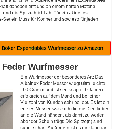
h unhandlich wird. Außerdem wenn ein Expendables
raft daneben trifft und an einem harten Material
r und die Spitze bricht ab. Für ein aktuelles
le-Set ein Muss für Könner und sowieso für jeden
s Böker Expendables Wurfmesser zu Amazon
 Feder Wurfmesser
Ein Wurfmesser der besonderes Art: Das
Albainox Feder Messer wiegt ultra-leichte
100 Gramm und ist seit knapp 10 Jahren
erfolgreich auf dem Markt und bei einer
Vielzahl von Kunden sehr beliebt. Es ist ein
edeles Messer, was sich die meißten lieber
an die Wand hängen, als damit zu werfen,
aber der Schein trügt: Die Spitze(n) sind
super scharf. Außerdem ist es einklappbar,