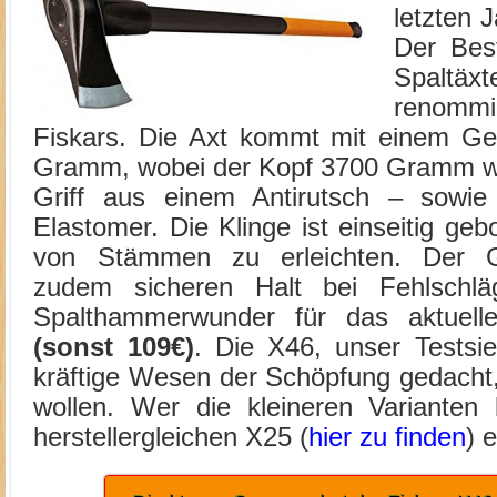
letzten 
Der Bes
Spaltäx
renomm
Fiskars. Die Axt kommt mit einem G
Gramm, wobei der Kopf 3700 Gramm wie
Griff aus einem Antirutsch – sowie A
Elastomer. Die Klinge ist einseitig g
von Stämmen zu erleichten. Der Gl
zudem sicheren Halt bei Fehlschlä
Spalthammerwunder für das aktuel
(sonst 109€)
. Die X46, unser Testsie
kräftige Wesen der Schöpfung gedacht,
wollen. Wer die kleineren Varianten 
herstellergleichen X25 (
hier zu finden
) 