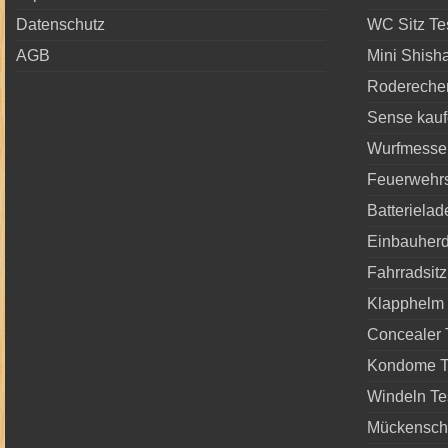
Datenschutz
WC Sitz Te
AGB
Mini Shish
Rodereche
Sense kau
Wurfmesser
Feuerwehrs
Batterielad
Einbauherd
Fahrradsitz
Klapphelm 
Concealer 
Kondome T
Windeln Te
Mückenschu