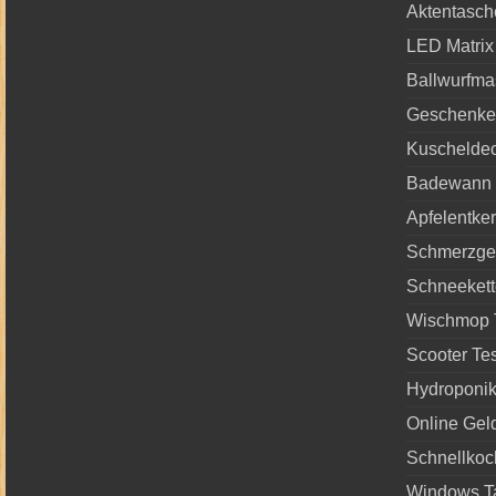
Aktentasch
LED Matrix
Ballwurfma
Geschenke 
Kuscheldec
Badewann 
Apfelentke
Schmerzgel
Schneekett
Wischmop 
Scooter Tes
Hydroponi
Online Gel
Schnellkoch
Windows Ta